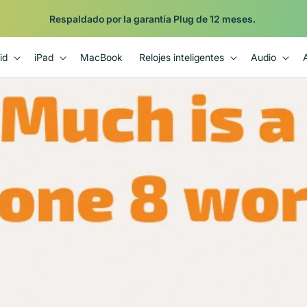
Respaldado por la garantía Plug de 12 meses.
id
iPad
MacBook
Relojes inteligentes
Audio