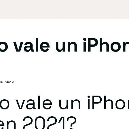
 vale un iPho
NS READ
 vale un iPho
en 2021?