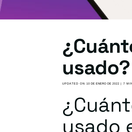
¿Cuánto
usado?
UPDATED ON
10 DE ENERO DE 2022
| 7 MI
¿Cuánto
usado 