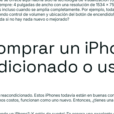
iempre: 4 pulgadas de ancho con una resolución de 1534 x 75
as incluso cuando se amplía completamente. Por ejemplo, toda
yendo control de volumen y ubicación del botón de encendido!
ada si no hay nada nuevo o mejorado?
omprar un iPh
dicionado o u
eacondicionado. Estos iPhones todavía están en buenas con
s costos, funcionan como uno nuevo. Entonces, ¿tienes una 
ando un iPhone? ¡Y estás de suerte! ¡Te espera una excelente 