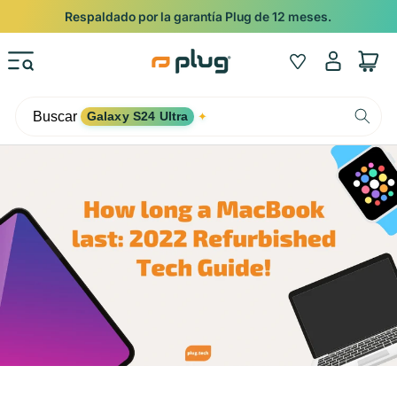
Ir al contenido
Respaldado por la garantía Plug de 12 meses.
Iniciar
Wishlist
Carrito
sesión
Buscar
Galaxy S24 Ultra
✦