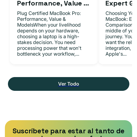
Performance, Value ...
Expert Gu.
Plug Certified MacBook Pro:
Choosing Your
Performance, Value &
MacBook: Exp
ModelsWhen your livelihood
ComparisonsYo
depends on your hardware,
middle of you
choosing a laptop is a high-
journey. You 
stakes decision. You need
want the relia
processing power that won't
integration, a
bottleneck your workflow,...
Apple's...
Ver Todo
Suscríbete para estar al tanto de