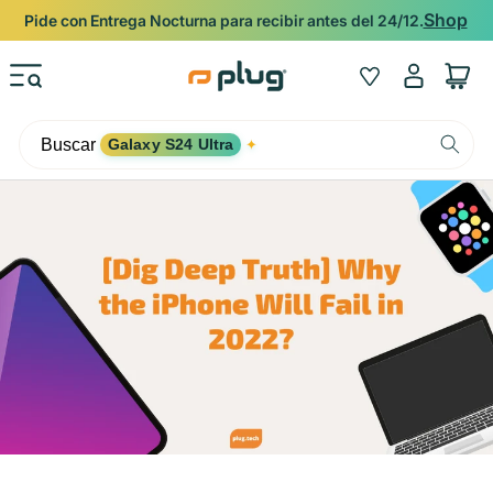
Ir al contenido
Shop
Pide con Entrega Nocturna para recibir antes del 24/12.
Iniciar
Wishlist
Carrito
sesión
Buscar
Galaxy S24 Ultra
✦