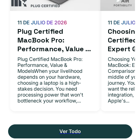
11 DE JULIO DE 2026
11 DE JULIO 
Plug Certified
Choosing 
MacBook Pro:
Certifie
Performance, Value ...
Expert Gu.
Plug Certified MacBook Pro:
Choosing Your
Performance, Value &
MacBook: Exp
ModelsWhen your livelihood
ComparisonsYo
depends on your hardware,
middle of you
choosing a laptop is a high-
journey. You 
stakes decision. You need
want the relia
processing power that won't
integration, a
bottleneck your workflow,...
Apple's...
Ver Todo