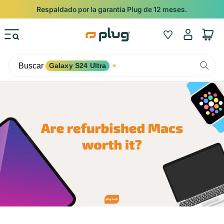
Ir al contenido
Respaldado por la garantía Plug de 12 meses.
Iniciar
Wishlist
Carrito
sesión
Buscar
Galaxy S24 Ultra
✦