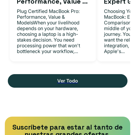
Performance, Value ...
Expert Gu.
Plug Certified MacBook Pro:
Choosing Your
Performance, Value &
MacBook: Exp
ModelsWhen your livelihood
ComparisonsYo
depends on your hardware,
middle of you
choosing a laptop is a high-
journey. You 
stakes decision. You need
want the relia
processing power that won't
integration, a
bottleneck your workflow,...
Apple's...
Ver Todo
Suscríbete para estar al tanto de
nuestras grandes ofertas.