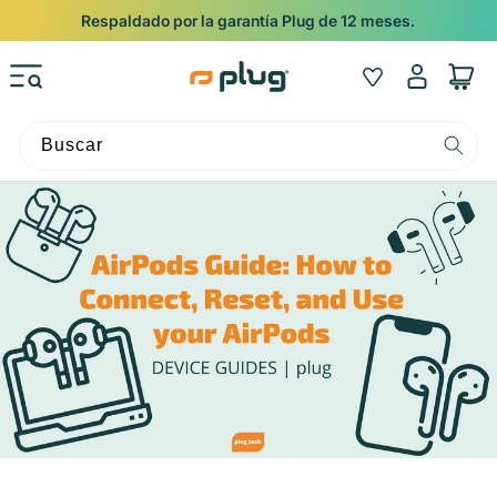
Ir al contenido
Respaldado por la garantía Plug de 12 meses.
Iniciar
Wishlist
Carrito
sesión
Buscar