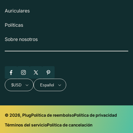
Auriculares
Políticas
Sobre nosotros
Facebook
Instagram
X
Pinterest
(Twitter)
$USD
Español
© 2026, Plug
Política de reembolso
Política de privacidad
Términos del servicio
Política de cancelación