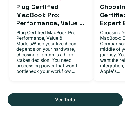
Plug Certified
Choosing 
MacBook Pro:
Certifie
Performance, Value ...
Expert Gu.
Plug Certified MacBook Pro:
Choosing Your
Performance, Value &
MacBook: Exp
ModelsWhen your livelihood
ComparisonsYo
depends on your hardware,
middle of you
choosing a laptop is a high-
journey. You 
stakes decision. You need
want the relia
processing power that won't
integration, a
bottleneck your workflow,...
Apple's...
Ver Todo