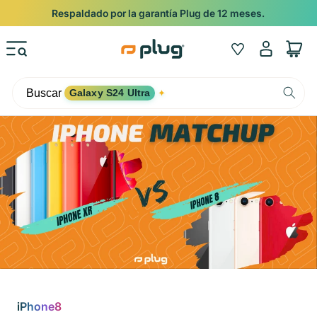
Ir al contenido
Respaldado por la garantía Plug de 12 meses.
Iniciar
Wishlist
Carrito
sesión
Buscar
Galaxy S24 Ultra
✦
iPhone8