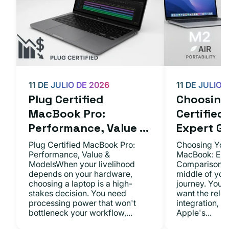
11 DE JULIO DE 2026
11 DE JULIO 
Plug Certified
Choosing 
MacBook Pro:
Certifie
Performance, Value ...
Expert Gu.
Plug Certified MacBook Pro:
Choosing Your
Performance, Value &
MacBook: Exp
ModelsWhen your livelihood
ComparisonsYo
depends on your hardware,
middle of you
choosing a laptop is a high-
journey. You 
stakes decision. You need
want the relia
processing power that won't
integration, a
bottleneck your workflow,...
Apple's...