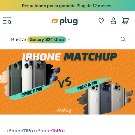
Ir al contenido
Respaldado por la garantía Plug de 12 meses.
Iniciar
Wishlist
Carrito
sesión
Buscar
Galaxy S24 Ultra
✦
iPhone11Pro iPhone15Pro