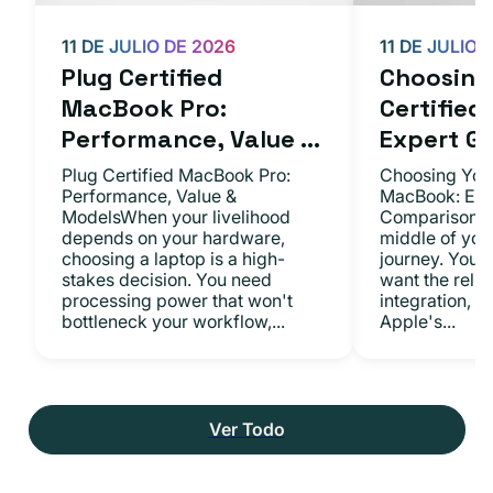
11 DE JULIO DE 2026
11 DE JULIO 
Plug Certified
Choosing 
MacBook Pro:
Certifie
Performance, Value ...
Expert Gu.
Plug Certified MacBook Pro:
Choosing Your
Performance, Value &
MacBook: Exp
ModelsWhen your livelihood
ComparisonsYo
depends on your hardware,
middle of you
choosing a laptop is a high-
journey. You 
stakes decision. You need
want the relia
processing power that won't
integration, a
bottleneck your workflow,...
Apple's...
Ver Todo