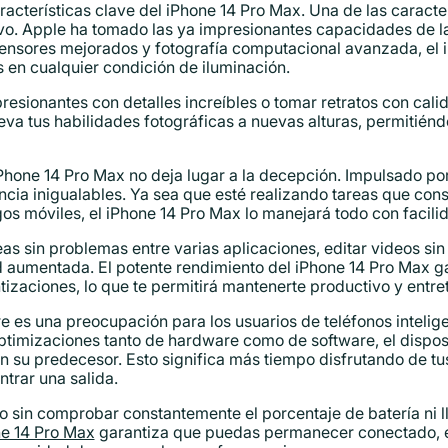
terísticas clave del iPhone 14 Pro Max. Una de las caracter
vo. Apple ha tomado las ya impresionantes capacidades de l
sensores mejorados y fotografía computacional avanzada, el 
 en cualquier condición de iluminación.
esionantes con detalles increíbles o tomar retratos con cali
va tus habilidades fotográficas a nuevas alturas, permitiénd
Phone 14 Pro Max no deja lugar a la decepción. Impulsado por 
encia inigualables. Ya sea que esté realizando tareas que c
gos móviles, el iPhone 14 Pro Max lo manejará todo con facili
eas sin problemas entre varias aplicaciones, editar videos si
d aumentada. El potente rendimiento del iPhone 14 Pro Max g
tizaciones, lo que te permitirá mantenerte productivo y entret
re es una preocupación para los usuarios de teléfonos intelig
ptimizaciones tanto de hardware como de software, el dispos
n su predecesor. Esto significa más tiempo disfrutando de tu
trar una salida.
o sin comprobar constantemente el porcentaje de batería ni l
ne 14 Pro Max
garantiza que puedas permanecer conectado, e