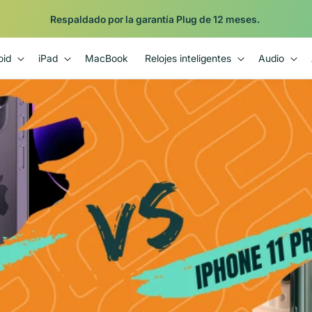
Respaldado por la garantía Plug de 12 meses.
oid
iPad
MacBook
Relojes inteligentes
Audio