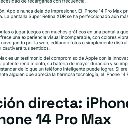
necesidad de recargarlas con frecuencia.
ión, Apple nunca deja de impresionar. El iPhone 14 Pro Max p
cia. La pantalla Super Retina XDR se ha perfeccionado aún m
ritas o jugar juegos con muchos gráficos en una pantalla que
ofrece una experiencia visual incomparable, con colores vibr
tés navegando por la web, editando fotos o simplemente disfr
x cautivará tus sentidos.
 Max es un testimonio del compromiso de Apple con la innovac
potente rendimiento, su batería de mayor duración y su impr
tándar de lo que un teléfono inteligente puede lograr. Si eres
nte alguien que aprecia la hermosa tecnología, el iPhone 1
ón directa: iPhone
hone 14 Pro Max