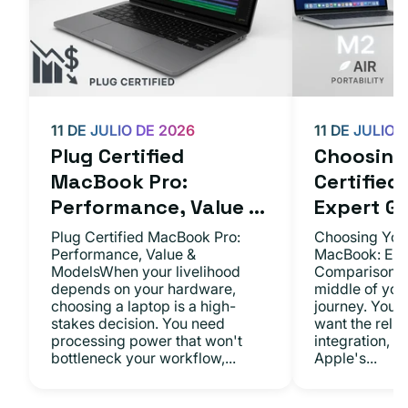
11 DE JULIO DE 2026
11 DE JULIO 
Plug Certified
Choosing 
MacBook Pro:
Certifie
Performance, Value ...
Expert Gu.
Plug Certified MacBook Pro:
Choosing Your
Performance, Value &
MacBook: Exp
ModelsWhen your livelihood
ComparisonsYo
depends on your hardware,
middle of you
choosing a laptop is a high-
journey. You 
stakes decision. You need
want the relia
processing power that won't
integration, a
bottleneck your workflow,...
Apple's...