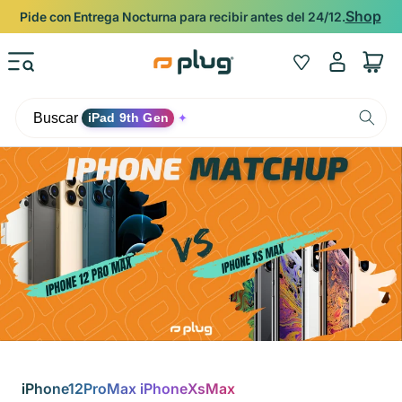
Ir al contenido
Shop
Pide con Entrega Nocturna para recibir antes del 24/12.
Iniciar
Wishlist
Carrito
sesión
Buscar
iPad 9th Gen
✦
iPhone12ProMax iPhoneXsMax