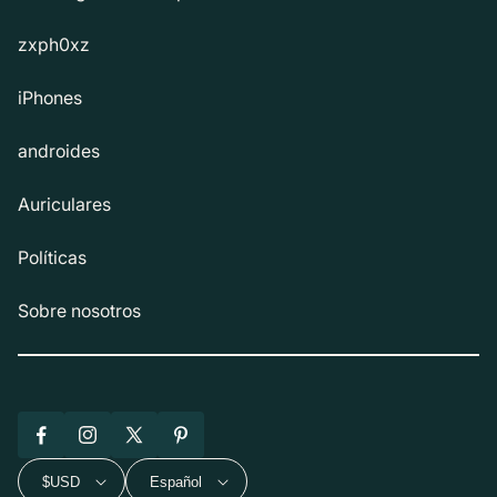
zxph0xz
iPhones
androides
Auriculares
Políticas
Sobre nosotros
Facebook
Instagram
X
Pinterest
(Twitter)
$USD
Español