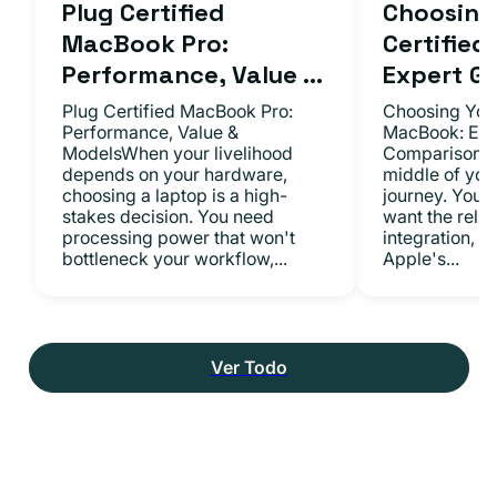
Plug Certified
Choosing 
MacBook Pro:
Certifie
Performance, Value ...
Expert Gu.
Plug Certified MacBook Pro:
Choosing Your
Performance, Value &
MacBook: Exp
ModelsWhen your livelihood
ComparisonsYo
depends on your hardware,
middle of you
choosing a laptop is a high-
journey. You 
stakes decision. You need
want the relia
processing power that won't
integration, a
bottleneck your workflow,...
Apple's...
Ver Todo