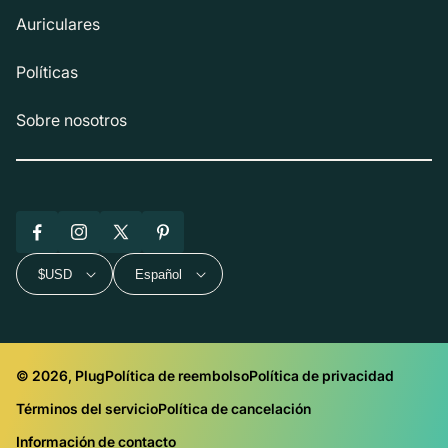
Auriculares
Políticas
Sobre nosotros
Facebook
Instagram
X
Pinterest
(Twitter)
$USD
Español
© 2026, Plug
Política de reembolso
Política de privacidad
Términos del servicio
Política de cancelación
Información de contacto