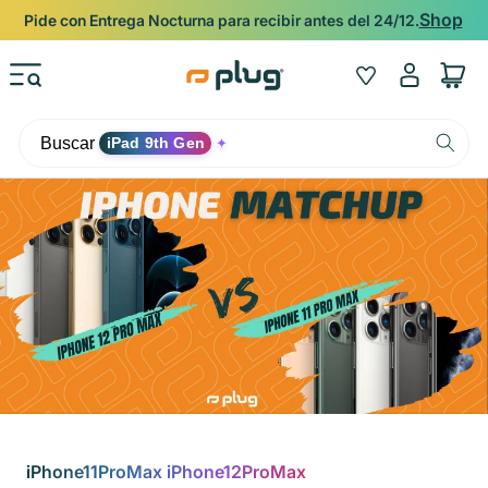
Ir al contenido
Shop
Pide con Entrega Nocturna para recibir antes del 24/12.
Iniciar
Wishlist
Carrito
sesión
Buscar
iPad 9th Gen
✦
iPhone11ProMax iPhone12ProMax