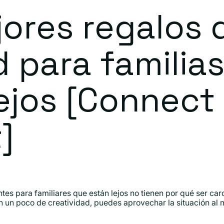
ores regalos 
 para familia
ejos [Connect
]
s para familiares que están lejos no tienen por qué ser caros!
n un poco de creatividad, puedes aprovechar la situación al 