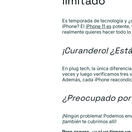
limitado
Es temporada de tecnología y ¿q
iPhone? El
iPhone 11 es
potente, 
realmente quieres hacer todo lo 
¡Curandero! ¿Est
En plug tech, la única diferenci
veces y luego verificamos tres 
Además, cada iPhone reacondici
¿Preocupado por 
¡Ningún problema! Podemos enviar
¡también te cubrimos allí!
Pero espera, ¿y si ya tienen u