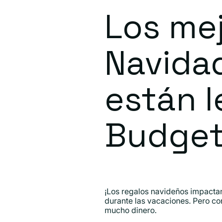
Los mej
Navidad
están l
Budget
¡Los regalos navideños impactante
durante las vacaciones. Pero co
mucho dinero.