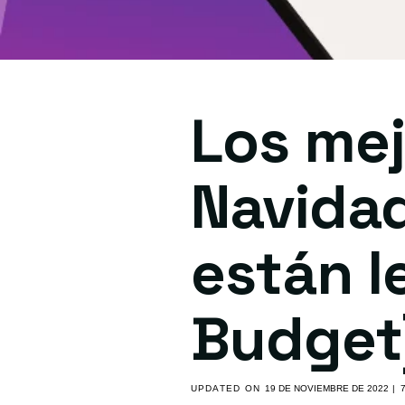
Los mej
Navidad
están l
Budget
UPDATED ON
19 DE NOVIEMBRE DE 2022
| 