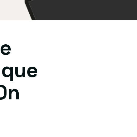
de
 que
On