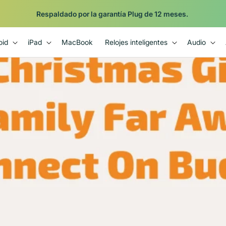
Respaldado por la garantía Plug de 12 meses.
oid
iPad
MacBook
Relojes inteligentes
Audio