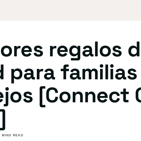
ores regalos 
 para familias
ejos [Connect 
]
7 MINS READ