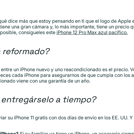
ué dice más que estoy pensando en ti que el logo de Apple en
tiene una gran cámara y, lo más importante, tiene un precio q
posible, consígueles este
iPhone 12 Pro Max azul pacífico.
á reformado?
a entre un iPhone nuevo y uno reacondicionado es el precio. 
veces cada iPhone para asegurarnos de que cumpla con los a
onado viene con una garantía de un año.
entregárselo a tiempo?
 su iPhone 11 gratis con dos días de envío en los EE. UU. Y 
n iPhone?
Si su familiar ya tiene un iPhone, un
accesorio
siemp