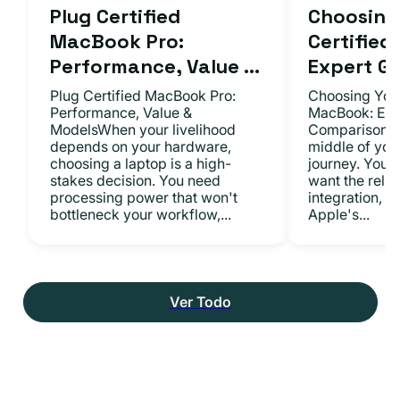
Plug Certified
Choosing 
MacBook Pro:
Certifie
Performance, Value ...
Expert Gu.
Plug Certified MacBook Pro:
Choosing Your
Performance, Value &
MacBook: Exp
ModelsWhen your livelihood
ComparisonsYo
depends on your hardware,
middle of you
choosing a laptop is a high-
journey. You 
stakes decision. You need
want the relia
processing power that won't
integration, a
bottleneck your workflow,...
Apple's...
Ver Todo