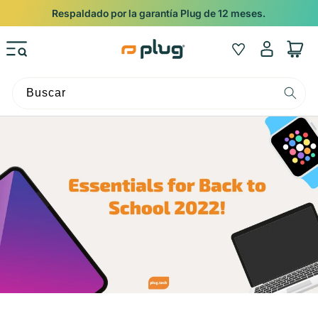
Ir al contenido
Respaldado por la garantía Plug de 12 meses.
Iniciar
Wishlist
Carrito
sesión
Buscar