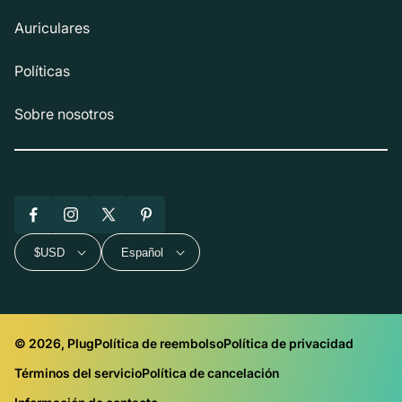
Auriculares
Políticas
Sobre nosotros
Facebook
Instagram
X
Pinterest
(Twitter)
$USD
Español
© 2026, Plug
Política de reembolso
Política de privacidad
Términos del servicio
Política de cancelación