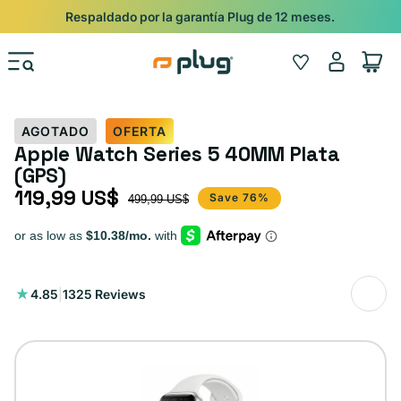
Ir al contenido
Shop
Pide con Entrega Nocturna para recibir antes del 24/12.
Iniciar
Wishlist
Carrito
sesión
AGOTADO
OFERTA
Apple Watch Series 5 40MM Plata
(GPS)
119,99 US$
Precio de oferta
Precio habitual
Save 76%
499,99 US$
1325
4.85
|
1325 Reviews
reseñas
totales