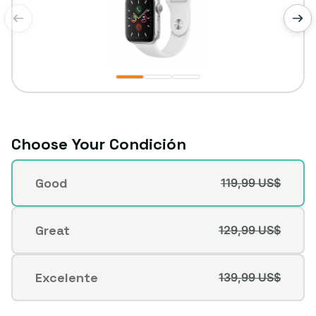
de
1
/
3
Choose Your Condición
Condición
Good
119,99 US$
Variante
agotada
o
Great
129,99 US$
Variante
no
agotada
disponible
o
Excelente
139,99 US$
Variante
no
agotada
disponible