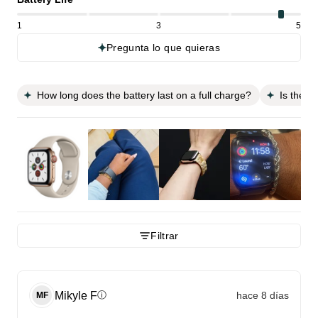
1
3
5
Pregunta lo que quieras
How long does the battery last on a full charge?
Is the w
Filtrar
Mikyle
F
hace 8 días
ⓘ
MF