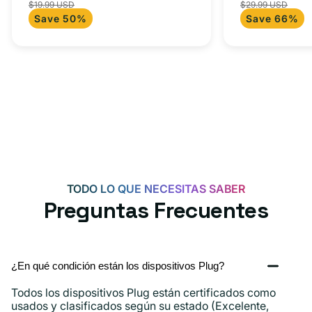
$19.99 USD
$29.99 USD
para Androi
de
habitual
de
+
C
Save 50%
Save 66%
oferta
iPad y más.
oferta
adaptador
+
tipo
adaptador
C
USB-
C
de
20
W
para
Android,
TODO LO QUE NECESITAS SABER
iPhone
Preguntas Frecuentes
15,
iPad
y
¿En qué condición están los dispositivos Plug?
más.
Todos los dispositivos Plug están certificados como
usados ​​y clasificados según su estado (Excelente,