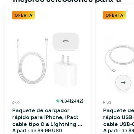
OFERTA
OFERTA
Paquete
Paquete
de
de
cargador
cargador
rápido
rápido
para
USB-
iPhone,
C
iPad:
de
cable
3
tipo
pies:
C
cable
2442
4.84
(2442)
plug
Plug
reseñas
a
USB-
Paquete de cargador
Paquete de
totales
Lightning
C
rápido para iPhone, iPad:
rápido USB-
cable tipo C a Lightning (1
cable USB-
(1
a
m) + adaptador tipo C
A partir de $9.99 USD
adaptador 
A partir de $
Precio
Precio
Precio
m)
USB-