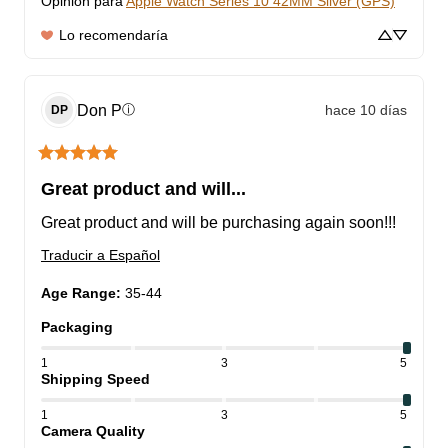
Opinión para
Apple Watch Series 10 42MM Silver (GPS)
Lo recomendaría
Don
P
hace 10 días
ⓘ
DP
Great product and will...
Great product and will be purchasing again soon!!!
Traducir a Español
Age Range
:
35-44
Packaging
1
3
5
Shipping Speed
1
3
5
Camera Quality