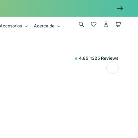
Iniciar
Wishlist
Carrito
Accesorios
Acerca de
sesión
1325
4.85
|
1325 Reviews
reseñas
totales