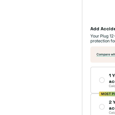
dispon
o
no
dispon
Add Accid
Your Plug 12
protection fo
Compare wha
1 
ac
Caíd
MOST P
2 
ac
Caíd