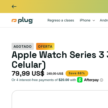
Ir al contenido
Regreso a clases
iPhone
Andr
AGOTADO
OFERTA
Apple Watch Series 3
Celular)
79,99 US$
Precio de oferta
Precio habitual
Save 68%
249,99 US$