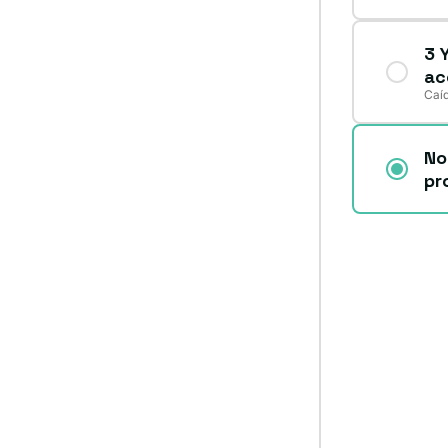
3 
ac
Caíd
No
pr