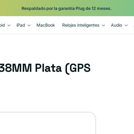
Respaldado por la garantía Plug de 12 meses.
oid
iPad
MacBook
Relojes inteligentes
Audio
 38MM Plata (GPS