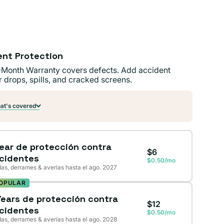
ible
ible
ent Protection
-Month Warranty covers defects. Add accident
r drops, spills, and cracked screens.
t's covered
Year de protección contra
$6
cidentes
$0.50/mo
as, derrames & averías hasta el ago. 2027
OPULAR
Years de protección contra
$12
cidentes
$0.50/mo
as, derrames & averías hasta el ago. 2028