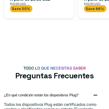
$19.99 USD
$29.99 USD
para Androi
de
habitual
de
Save 50%
Save 66%
oferta
iPad y más.
oferta
TODO LO QUE NECESITAS SABER
Preguntas Frecuentes
¿En qué condición están los dispositivos Plug?
Todos los dispositivos Plug están certificados como