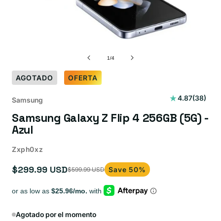
de
1
/
4
AGOTADO
OFERTA
38
4.87
(38)
Samsung
reseñas
Samsung Galaxy Z Flip 4 256GB (5G) -
totales
Azul
Zxph0xz
$299.99 USD
Save 50%
$599.99 USD
Precio
Precio
de
habitual
oferta
Agotado por el momento