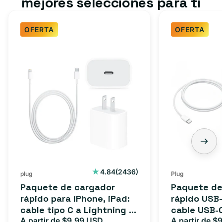
mejores selecciones para ti
OFERTA
OFERTA
2436
4.84
(2436)
plug
Plug
reseñas
Paquete de cargador
Paquete de
totales
rápido para iPhone, iPad:
rápido USB-
cable tipo C a Lightning (1
cable USB-
m) + adaptador tipo C
A partir de $9.99 USD
adaptador 
A partir de $
Precio
Precio
Precio