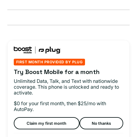
o
no
disponible
FIRST MONTH PROVIDED BY PLUG
Try Boost Mobile for a month
Unlimited Data, Talk, and Text with nationwide
coverage. This phone is unlocked and ready to
activate.
$0 for your first month, then $25/mo with
AutoPay.
Claim my first month
No thanks