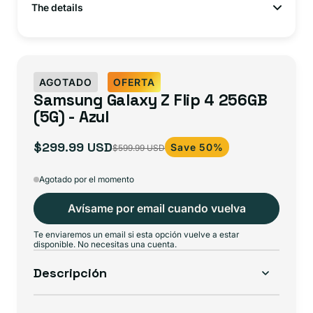
The details
AGOTADO
OFERTA
Samsung Galaxy Z Flip 4 256GB
(5G) - Azul
$299.99 USD
Save 50%
$599.99 USD
Precio
Precio
de
habitual
Agotado por el momento
oferta
Avísame por email cuando vuelva
Te enviaremos un email si esta opción vuelve a estar
disponible. No necesitas una cuenta.
Descripción