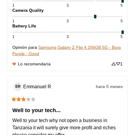
1
3
5
Camera Quality
1
3
5
Battery Life
1
3
5
Opinión para
Samsung Galaxy Z Flip 4 256GB 5G - Bora
Purple - Good
Lo recomendaría
1
Emmanuel
R
hace 5 meses
ER
Well to your tech...
Well to your tech why not open a business in 
Tanzania it will surely give more profit and riches 
please consider my offer