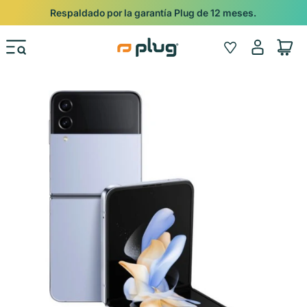
Ir al contenido
Shop
Pide con Entrega Nocturna para recibir antes del 24/12.
Iniciar
Wishlist
Carrito
sesión
Ir directamente a la información del producto