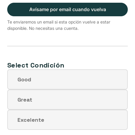
Avísame por email cuando vuelva
Te enviaremos un email si esta opción vuelve a estar
disponible. No necesitas una cuenta.
Select Condición
Good
Variante
agotada
o
Great
Variante
no
agotada
disponible
o
Excelente
Variante
no
agotada
disponible