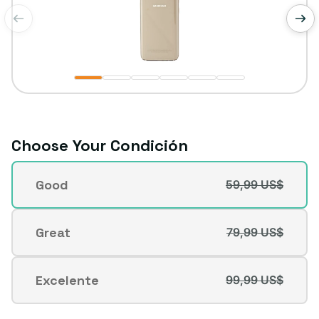
de
1
/
6
Choose Your Condición
Condición
Good
59,99 US$
Variante
agotada
o
Great
79,99 US$
Variante
no
agotada
disponible
o
Excelente
99,99 US$
Variante
no
agotada
disponible