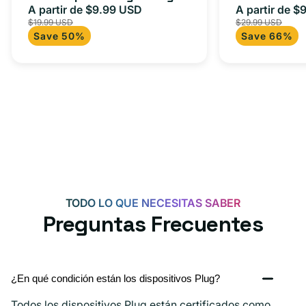
m) + adaptador tipo C
A partir de $9.99 USD
adaptador 
A partir de $
Precio
Precio
Precio
$19.99 USD
$29.99 USD
para Androi
de
habitual
de
Save 50%
Save 66%
oferta
iPad y más.
oferta
TODO LO QUE NECESITAS SABER
Preguntas Frecuentes
¿En qué condición están los dispositivos Plug?
Todos los dispositivos Plug están certificados como