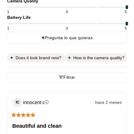
Camera Quality
1
3
5
Battery Life
1
3
5
Pregunta lo que quieras
Does it look brand new?
How is the camera quality?
Filtrar
innocent
c
hace 2 meses
ⓘ
IC
Beautiful and clean