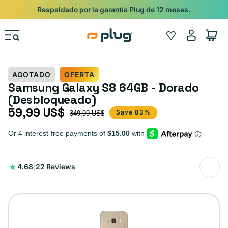
Ir al contenido
Shop
Pide con Entrega Nocturna para recibir antes del 24/12.
Iniciar
Wishlist
Carrito
sesión
AGOTADO
OFERTA
Samsung Galaxy S8 64GB - Dorado
(Desbloqueado)
59,99 US$
Precio de oferta
Precio habitual
Save 83%
349,99 US$
22
4.68
|
22 Reviews
reseñas
totales