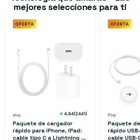
mejores selecciones para ti
OFERTA
OFERTA
2441
4.84
(2441)
plug
Plug
reseñas
Paquete de cargador
Paquete de
totales
rápido para iPhone, iPad:
rápido USB-
cable tipo C a Lightning (1
cable USB-