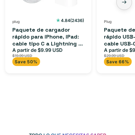
2436
4.84
(2436)
plug
Plug
reseñas
Paquete de cargador
Paquete de
totales
rápido para iPhone, iPad:
rápido USB-
cable tipo C a Lightning (1
cable USB-
m) + adaptador tipo C
A partir de $9.99 USD
adaptador 
A partir de $
Precio
Precio
Precio
$19.99 USD
$29.99 USD
para Androi
de
habitual
de
Save 50%
Save 66%
oferta
iPad y más.
oferta