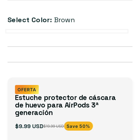
Select Color:
Brown
Gold
White
Brown
Green
Black
OFERTA
Estuche protector de cáscara
de huevo para AirPods 3ª
generación
$9.99 USD
Save 50%
$19.99 USD
Precio
Precio
de
habitual