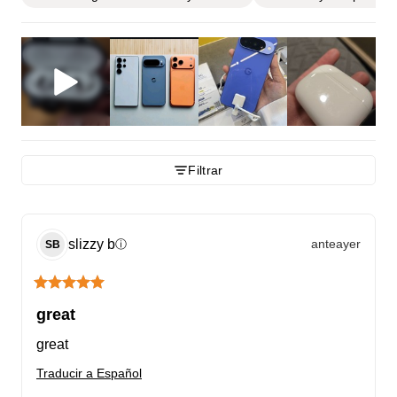
Filtrar
slizzy
b
anteayer
ⓘ
SB
great
great
Traducir a Español