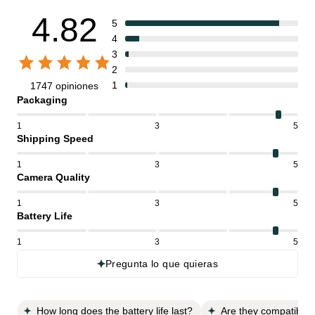
4.82
5
4
3
2
1
1747 opiniones
Packaging
1
3
5
Shipping Speed
1
3
5
Camera Quality
1
3
5
Battery Life
1
3
5
Pregunta lo que quieras
How long does the battery life last?
Are they compatible w