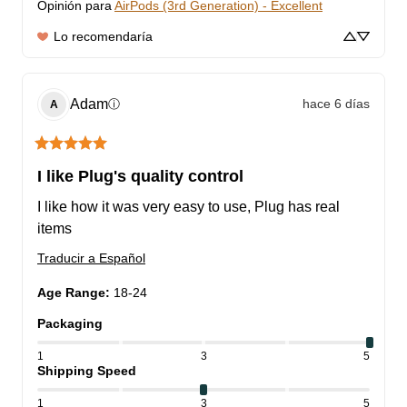
Opinión para
AirPods (3rd Generation) - Excellent
Lo recomendaría
Adam
hace 6 días
ⓘ
A
I like Plug's quality control
I like how it was very easy to use, Plug has real 
items
Traducir a Español
Age Range
:
18-24
Packaging
1
3
5
Shipping Speed
1
3
5