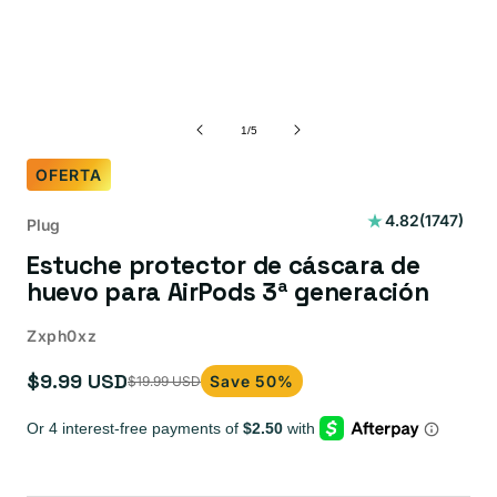
de
1
/
5
OFERTA
1747
4.82
(1747)
Plug
reseñas
Estuche protector de cáscara de
totales
huevo para AirPods 3ª generación
Zxph0xz
$9.99 USD
Save 50%
$19.99 USD
Precio
Precio
de
habitual
oferta