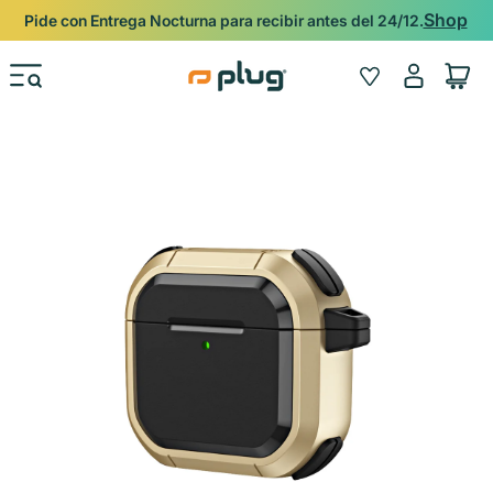
Ir al contenido
Respaldado por la garantía Plug de 12 meses.
Iniciar
Wishlist
Carrito
sesión
Ir directamente a la información del producto