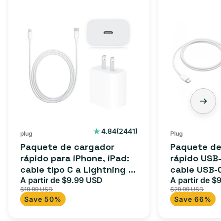
2441
4.84
(2441)
plug
Plug
reseñas
Paquete de cargador
Paquete de
totales
rápido para iPhone, iPad:
rápido USB-
cable tipo C a Lightning (1
cable USB-
m) + adaptador tipo C
A partir de $9.99 USD
adaptador 
A partir de $
Precio
Precio
Precio
$19.99 USD
$29.99 USD
para Androi
de
habitual
de
Save 50%
Save 66%
oferta
iPad y más.
oferta