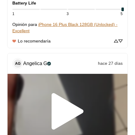
Battery Life
1
3
5
Opinión para
iPhone 16 Plus Black 128GB (Unlocked) -
Excellent
Lo recomendaría
Angelica
G
hace 27 días
AG