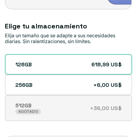
Elige tu almacenamiento
Elija un tamaño que se adapte a sus necesidades
diarias. Sin ralentizaciones, sin límites.
128GB
618,99 US$
256GB
+6,00 US$
512GB
+36,00 US$
Variante
AGOTADO
agotada
o
no