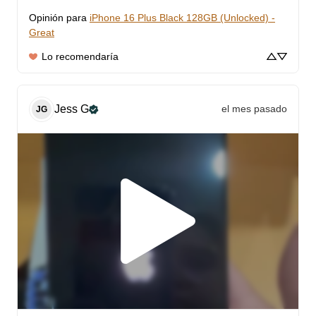
Opinión para
iPhone 16 Plus Black 128GB (Unlocked) -
Great
Lo recomendaría
Jess
G
el mes pasado
JG