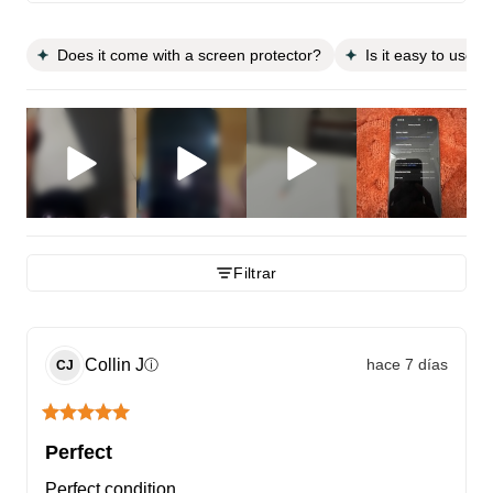
Does it come with a screen protector?
Is it easy to use?
Filtrar
Collin
J
hace 7 días
ⓘ
CJ
Perfect
Perfect condition