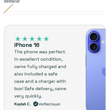
destacar
Black
Pink
Variante
Teal
Variante
Ultramarine
White
Variante
agotada
agotada
agotada
iPhone
o
o
o
16
no
no
no
–
disponible
disponible
disponible
iPhone 16
Plug
The phone was perfect.
customer
In excellent condition,
review
came fully charged and
also included a safe
case and a charger with
box! Safe delivery, came
very quickly.
Kaylah C.
Verified buyer