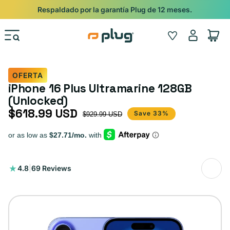
Ir al contenido
Respaldado por la garantía Plug de 12 meses.
Iniciar
Wishlist
Carrito
sesión
OFERTA
iPhone 16 Plus Ultramarine 128GB
(Unlocked)
$618.99 USD
Precio de oferta
Precio habitual
Save 33%
$929.99 USD
69
4.8
|
69 Reviews
reseñas
totales