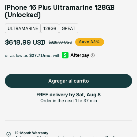
Black
Pink
Variante agotada o no disponible
iPhone 16 Plus Ultramarine 128GB
Teal
Variante agotada o no disponible
Ultramarine
White
Variante agotada o no disponible
(Unlocked)
ULTRAMARINE
128GB
GREAT
Select Storage
$618.99 USD
Precio de oferta
Precio habitual
Save 33%
$929.99 USD
512GB
128GB
256GB
Agotado
Variante agotad
618,99 US$
+6,00 US$
+36,00 US$
Agregar al carrito
FREE delivery by
Sat, Aug 8
Select Condición
Order in the next
1 hr 37 min
Excelente
Good
Great
12-Month Warranty