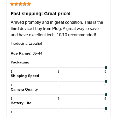
Fast shipping! Great price!
Arrived promptly and in great condition. This is the 
third device I buy from Plug. A great way to save 
and have excellent tech. 10/10 recommended!
Traducir a Español
Age Range
:
35-44
Packaging
1
3
5
Shipping Speed
1
3
5
Camera Quality
1
3
5
Battery Life
1
3
5