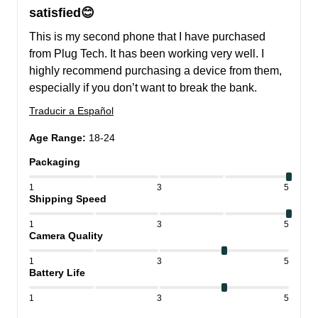
satisfied😊
This is my second phone that I have purchased 
from Plug Tech. It has been working very well. I 
highly recommend purchasing a device from them, 
especially if you don’t want to break the bank.
Traducir a Español
Age Range
:
18-24
Packaging
1
3
5
Shipping Speed
1
3
5
Camera Quality
1
3
5
Battery Life
1
3
5