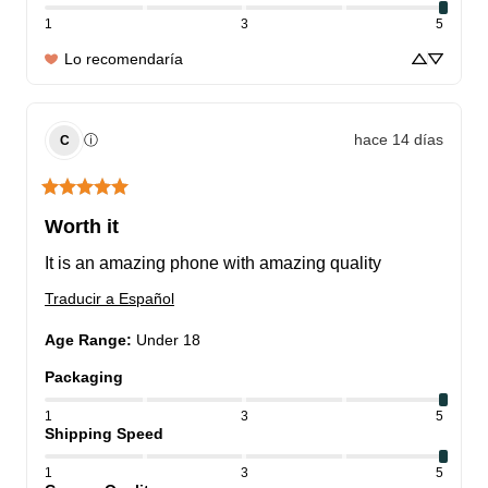
1
3
5
Lo recomendaría
hace 14 días
ⓘ
C
Worth it
It is an amazing phone with amazing quality
Traducir a Español
Age Range
:
Under 18
Packaging
1
3
5
Shipping Speed
1
3
5