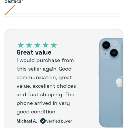
destacar
Blue
Variante
Midnight
Variante
Purple
Variante
Product
Starlight
Variante
Yellow
Variante
agotada
agotada
agotada
Red
agotada
agotada
iPhone
o
o
o
o
o
14
no
no
no
no
no
–
disponible
disponible
disponible
disponible
disponible
Great value
Plug
I would purchase from
customer
this seller again. Good
review
communication, great
value, excellent choices
and fast shipping. The
phone arrived in very
good condition.
Michael A.
Verified buyer