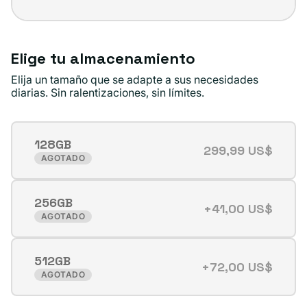
Elige tu almacenamiento
Elija un tamaño que se adapte a sus necesidades
diarias. Sin ralentizaciones, sin límites.
128GB
299,99 US$
Variante
AGOTADO
agotada
o
256GB
no
+41,00 US$
Variante
AGOTADO
disponible
agotada
o
512GB
no
+72,00 US$
Variante
AGOTADO
disponible
agotada
o