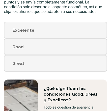
puntos y se envía completamente funcional. La
condición solo describe el aspecto cosmético, así que
elija los ahorros que se adapten a sus necesidades.
Excelente
Variante
agotada
o
Good
Variante
no
agotada
disponible
o
Great
Variante
no
agotada
disponible
o
no
¿Qué significan las
disponible
condiciones Good, Great
y Excellent?
Todo es cuestión de apariencia.