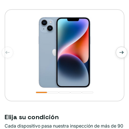
no
disponible
de
1
/
5
Elija su condición
Cada dispositivo pasa nuestra inspección de más de 90