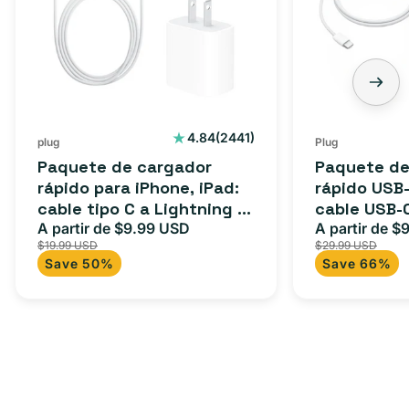
2441
4.84
(2441)
plug
Plug
reseñas
Paquete de cargador
Paquete de
totales
rápido para iPhone, iPad:
rápido USB-
cable tipo C a Lightning (1
cable USB-
m) + adaptador tipo C
A partir de $9.99 USD
adaptador 
A partir de $
Precio
Precio
Precio
$19.99 USD
$29.99 USD
para Androi
de
habitual
de
Save 50%
Save 66%
oferta
iPad y más.
oferta