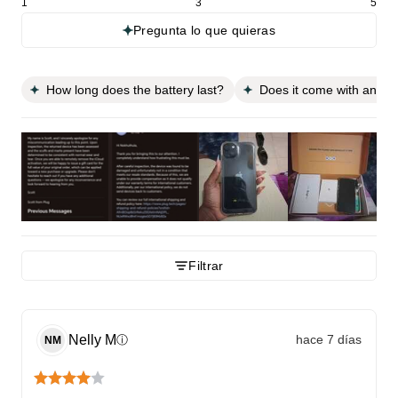
1
3
5
Pregunta lo que quieras
How long does the battery last?
Does it come with any f
Filtrar
Nelly
M
hace 7 días
ⓘ
NM