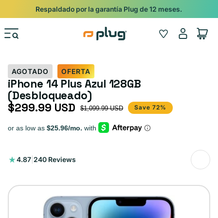
Ir al contenido
Respaldado por la garantía Plug de 12 meses.
Iniciar
Wishlist
Carrito
sesión
AGOTADO
OFERTA
iPhone 14 Plus Azul 128GB
(Desbloqueado)
$299.99 USD
Precio de oferta
Precio habitual
Save 72%
$1,099.99 USD
240
4.87
|
240 Reviews
reseñas
totales