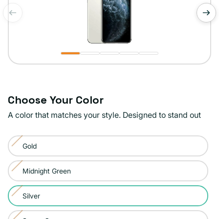
de
1
/
5
Choose Your Color
A color that matches your style. Designed to stand out
Color:
Gold
Silver
Variante
agotada
Midnight Green
Variante
o
agotada
no
Silver
Variante
o
disponible
agotada
no