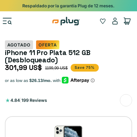
Ir al contenido
Respaldado por la garantía Plug de 12 meses.
Iniciar
Wishlist
Carrito
sesión
AGOTADO
OFERTA
iPhone 11 Pro Plata 512 GB
(Desbloqueado)
301,99 US$
Precio de oferta
Precio habitual
Save 75%
1199,99 US$
199
4.84
|
199 Reviews
reseñas
totales