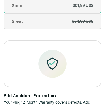
o
Good
301,99 US$
Variante
no
agotada
disponible
o
Great
324,99 US$
Variante
no
agotada
disponible
o
no
disponible
Add Accident Protection
Your Plug 12-Month Warranty covers defects. Add