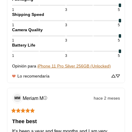
1
3
5
Shipping Speed
1
3
5
Camera Quality
1
3
5
Battery Life
1
3
5
Opinión para
iPhone 11 Pro Silver 256GB (Unlocked)
Lo recomendaría
Meriam
M
hace 2 meses
ⓘ
MM
Thee best
It’s been a year and few months and I am very 