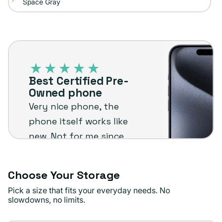
Space Gray
Variante
o
disponible
agotada
no
o
disponible
Best
no
Certified
disponible
Pre-
Best Certified Pre-
Owned
Owned phone
phone
Very nice phone, the
phone itself works like
new. Not for me since
I'm not an Apple user
but I know it will stand
Choose Your Storage
up to the plug
Pick a size that fits your everyday needs. No
standards !
slowdowns, no limits.
Jae D.
Verified buyer