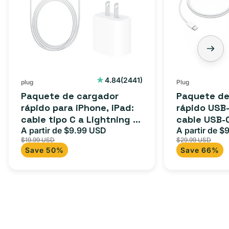
2441
4.84
(2441)
plug
Plug
reseñas
Paquete de cargador
Paquete de
totales
rápido para iPhone, iPad:
rápido USB-
cable tipo C a Lightning (1
cable USB-
m) + adaptador tipo C
A partir de $9.99 USD
adaptador 
A partir de $
Precio
Precio
Precio
$19.99 USD
$29.99 USD
para Androi
de
habitual
de
Save 50%
Save 66%
oferta
iPad y más.
oferta