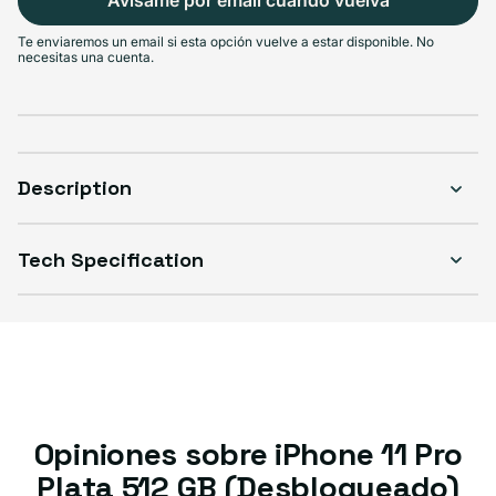
Avísame por email cuando vuelva
Select Condición
Te enviaremos un email si esta opción vuelve a estar disponible. No
necesitas una cuenta.
Excelente
Good
Great
Variante agotada o no disponible
Variante agotada o no disponible
Variante agotada o no d
$356.99
$301.99
$324.99
Description
Tech Specification
Opiniones sobre iPhone 11 Pro
Plata 512 GB (Desbloqueado)