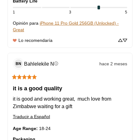
Battery Life
1
3
5
Opinión para
iPhone 11 Pro Gold 256GB (Unlocked) -
Great
Lo recomendaría
Bahlelekile
N
hace 2 meses
ⓘ
BN
it is a good quality
it is good and working great,  much love from 
Zimbabwe waiting for a gift
Traducir a Español
Age Range
:
18-24
Packaging