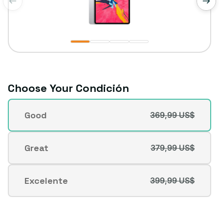
de
1
/
4
Choose Your Condición
Condición
Good
369,99 US$
Variante
agotada
o
Great
379,99 US$
Variante
no
agotada
disponible
o
Excelente
399,99 US$
Variante
no
agotada
disponible
o