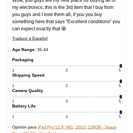
Wow, you guys are my new place for buying all of 
my electronics, this is the 3rd item that I buy from 
you guys and I love them all, if you you buy 
something here that says “Excellent conditions“ you 
can expect exactly that 🤩
Traducir a Español
Age Range
:
35-44
Packaging
1
3
5
Shipping Speed
1
3
5
Camera Quality
1
3
5
Battery Life
1
3
5
Opinión para
iPad Pro 12.9" (M1, 2021) 128GB - Space