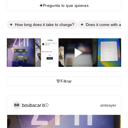
Pregunta lo que quieras
How long does it take to charge?
Does it come with a sc
Filtrar
boubacar
b
anteayer
ⓘ
BB