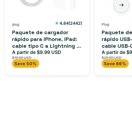
cable
3
tipo
pies:
C
cable
2442
4.84
(2442)
plug
Plug
reseñas
a
USB-
Paquete de cargador
Paquete de
totales
Lightning
C
rápido para iPhone, iPad:
rápido USB-
cable tipo C a Lightning (1
cable USB-
(1
a
m) + adaptador tipo C
A partir de $9.99 USD
adaptador 
A partir de $
Precio
Precio
Precio
m)
USB-
$19.99 USD
$29.99 USD
para Androi
de
habitual
de
+
C
Save 50%
Save 66%
oferta
iPad y más.
oferta
adaptador
+
tipo
adaptador
C
USB-
C
de
20
W
para