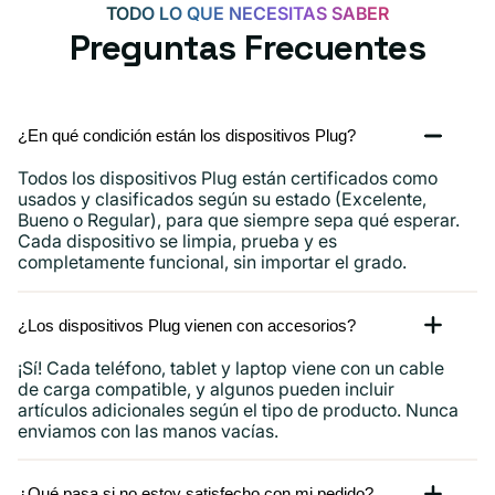
Android,
TODO LO QUE NECESITAS SABER
iPhone
Preguntas Frecuentes
15,
iPad
y
¿En qué condición están los dispositivos Plug?
más.
Todos los dispositivos Plug están certificados como
usados ​​y clasificados según su estado (Excelente,
Bueno o Regular), para que siempre sepa qué esperar.
Cada dispositivo se limpia, prueba y es
completamente funcional, sin importar el grado.
¿Los dispositivos Plug vienen con accesorios?
¡Sí! Cada teléfono, tablet y laptop viene con un cable
de carga compatible, y algunos pueden incluir
artículos adicionales según el tipo de producto. Nunca
enviamos con las manos vacías.
¿Qué pasa si no estoy satisfecho con mi pedido?