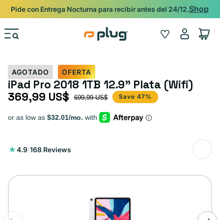
Ir al contenido
Shop
Pide con Entrega Nocturna para recibir antes del 24/12.
Iniciar
Wishlist
Carrito
sesión
AGOTADO
OFERTA
iPad Pro 2018 1TB 12.9" Plata (Wifi)
369,99 US$
Precio de oferta
Precio habitual
Save 47%
699,99 US$
168
4.9
|
168 Reviews
reseñas
totales