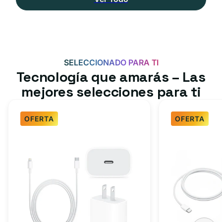
SELECCIONADO PARA TI
Tecnología que amarás – Las
mejores selecciones para ti
OFERTA
OFERTA
Paquete
Paquete
de
de
cargador
cargador
rápido
rápido
para
USB-
iPhone,
C
iPad:
de