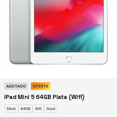
Select Color:
Silver
AGOTADO
OFERTA
Space Gray
Silver
Variante agotada o no disponible
iPad Mini 5 64GB Plata (Wifi)
Gold
Variante agotada o no disponible
Silver
64GB
Wifi
Good