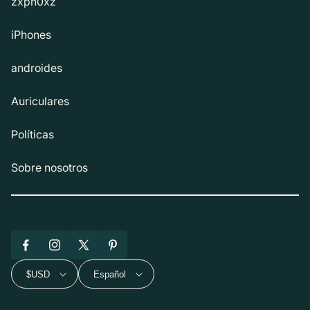
zxph0xz
iPhones
androides
Auriculares
Políticas
Sobre nosotros
Facebook
Instagram
X
Pinterest
(Twitter)
$USD
Español