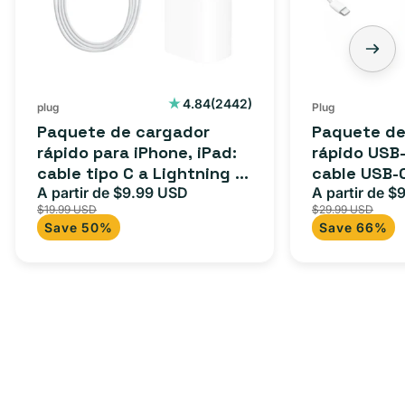
iPhone,
C
iPad:
de
cable
3
tipo
pies:
C
cable
2442
4.84
(2442)
plug
Plug
reseñas
a
USB-
Paquete de cargador
Paquete de
totales
Lightning
C
rápido para iPhone, iPad:
rápido USB-
cable tipo C a Lightning (1
cable USB-
(1
a
m) + adaptador tipo C
A partir de $9.99 USD
adaptador 
A partir de $
Precio
Precio
Precio
m)
USB-
$19.99 USD
$29.99 USD
para Androi
de
habitual
de
+
C
Save 50%
Save 66%
oferta
iPad y más.
oferta
adaptador
+
tipo
adaptador
C
USB-
C
de
20
W