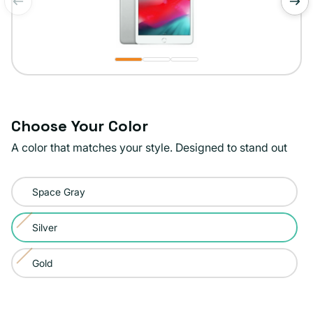
de
1
/
3
Choose Your Color
A color that matches your style. Designed to stand out
Color:
Space Gray
Silver
Silver
Variante
agotada
Gold
Variante
o
agotada
no
o
disponible