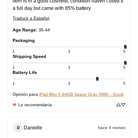
item is in a good cosmetic condition haven’t used it 
a full day but came with 85% battery
Traducir a Español
Age Range
:
35-44
Packaging
1
3
5
Shipping Speed
1
3
5
Battery Life
1
3
5
Opinión para
iPad Mini 5 64GB Space Gray (Wifi) - Good
Lo recomendaría
Danielle
hace 4 meses
D