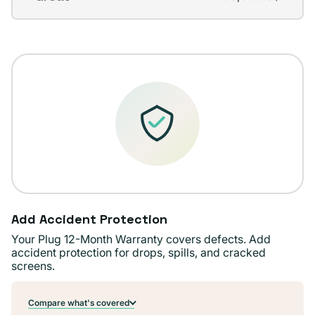
Variante
no
agotada
disponible
o
no
disponible
Add Accident Protection
Your Plug 12-Month Warranty covers defects. Add
accident protection for drops, spills, and cracked
screens.
Compare what's covered