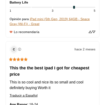
Battery Life
1
3
5
Opinión para
iPad mini (5th Gen, 2019) 64GB - Space
Gray (Wi-Fi) - Great
Lo recomendaría
hace 2 meses
ⓘ
C
This the the best ipad I got for cheapest
price
This is so cool and nice its so small and cool 
definitely buying Worth it
Traducir a Español
Age Range
:
18-24