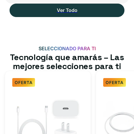
Ver Todo
SELECCIONADO PARA TI
Tecnología que amarás – Las
mejores selecciones para ti
OFERTA
OFERTA
Paquete
Paquete
de
de
cargador
cargador
rápido
rápido
para
USB-