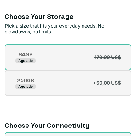
no
disponible
Choose Your Storage
Pick a size that fits your everyday needs. No
slowdowns, no limits.
Storage
64GB
179,99 US$
Variante
Agotado
agotada
o
256GB
no
+60,00 US$
Variante
Agotado
disponible
agotada
o
no
disponible
Choose Your Connectivity
Connectivity