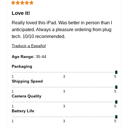
Love it!
Really loved this iPad. Was better in person than I 
anticipated. Always a pleasure ordering from plug 
tech. 10/10 recommended.
Traducir a Español
Age Range
:
35-44
Packaging
1
3
5
Shipping Speed
1
3
5
Camera Quality
1
3
5
Battery Life
1
3
5