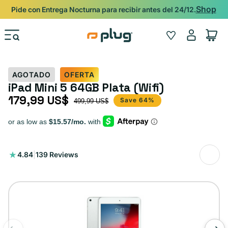
Ir al contenido
Shop
Pide con Entrega Nocturna para recibir antes del 24/12.
Iniciar
Wishlist
Carrito
sesión
AGOTADO
OFERTA
iPad Mini 5 64GB Plata (Wifi)
179,99 US$
Precio de oferta
Precio habitual
Save 64%
499,99 US$
139
4.84
|
139 Reviews
reseñas
totales