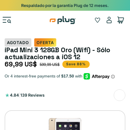
Ir al contenido
Shop
Pide con Entrega Nocturna para recibir antes del 24/12.
Iniciar
Wishlist
Carrito
sesión
AGOTADO
OFERTA
iPad Mini 3 128GB Oro (Wifi) - Sólo
actualizaciones a iOS 12
69,99 US$
Precio de oferta
Precio habitual
Save 88%
599,99 US$
139
4.84
|
139 Reviews
reseñas
totales