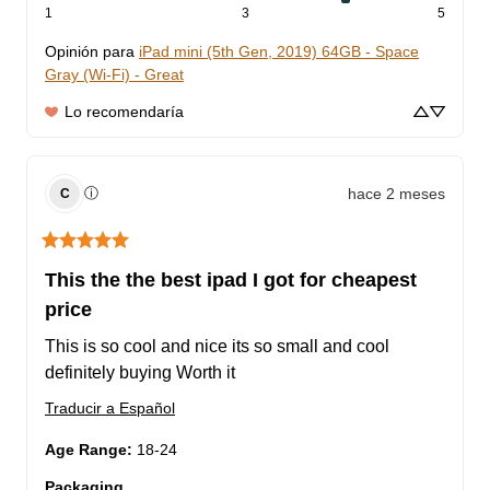
1
3
5
Opinión para
iPad mini (5th Gen, 2019) 64GB - Space
Gray (Wi-Fi) - Great
Lo recomendaría
hace 2 meses
ⓘ
C
This the the best ipad I got for cheapest
price
This is so cool and nice its so small and cool 
definitely buying Worth it
Traducir a Español
Age Range
:
18-24
Packaging