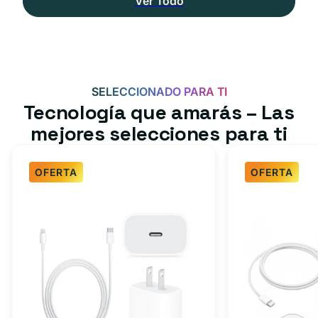
Ver Todo
SELECCIONADO PARA TI
Tecnología que amarás – Las
mejores selecciones para ti
OFERTA
OFERTA
Paquete
Paquete
de
de
cargador
cargador
rápido
rápido
para
USB-
iPhone,
C
iPad:
de