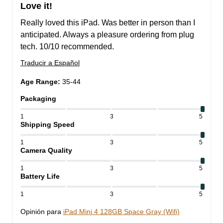
Love it!
Really loved this iPad. Was better in person than I 
anticipated. Always a pleasure ordering from plug 
tech. 10/10 recommended.
Traducir a Español
Age Range
:
35-44
Packaging
1
3
5
Shipping Speed
1
3
5
Camera Quality
1
3
5
Battery Life
1
3
5
Opinión para
iPad Mini 4 128GB Space Gray (Wifi)