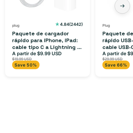
cable
3
tipo
pies:
C
cable
2442
4.84
(2442)
plug
Plug
reseñas
a
USB-
Paquete de cargador
Paquete de
totales
Lightning
C
rápido para iPhone, iPad:
rápido USB-
cable tipo C a Lightning (1
cable USB-
(1
a
m) + adaptador tipo C
A partir de $9.99 USD
adaptador 
A partir de $
Precio
Precio
Precio
m)
USB-
$19.99 USD
$29.99 USD
para Androi
de
habitual
de
+
C
Save 50%
Save 66%
oferta
iPad y más.
oferta
adaptador
+
tipo
adaptador
C
USB-
C
de
20
W
para