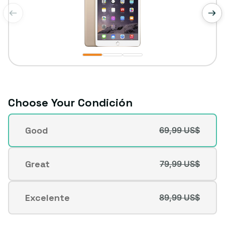
de
1
/
3
Choose Your Condición
Condición
Good
69,99 US$
Variante
agotada
o
Great
79,99 US$
Variante
no
agotada
disponible
o
Excelente
89,99 US$
Variante
no
agotada
disponible