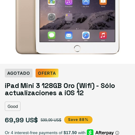
Select Condición
AGOTADO
OFERTA
Good
Great
Excelente
iPad Mini 3 128GB Oro (Wifi) - Sólo
Variante agotada o no disponible
Variante agotada o no disponible
Variante agotada o no disp
$69.99
$79.99
$89.99
actualizaciones a iOS 12
Good
69,99 US$
Precio de oferta
Precio habitual
Save 88%
599,99 US$