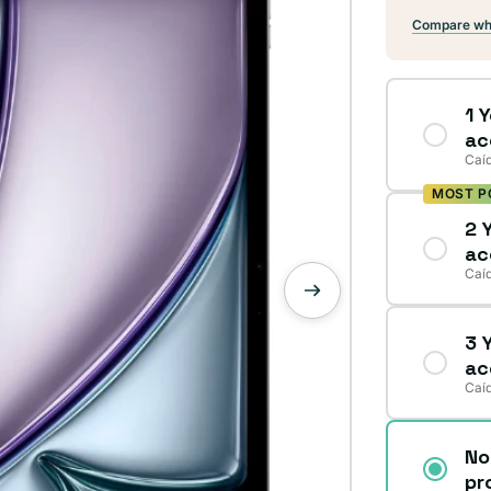
Compare wha
1 
ac
Caíd
MOST P
2 
ac
Caíd
3 
ac
Caíd
No
pr