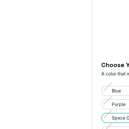
Choose Y
A color that 
Color:
Blue
Space
Variante
Gray
agotada
Purple
Variante
o
agotada
Space 
no
Variante
o
disponible