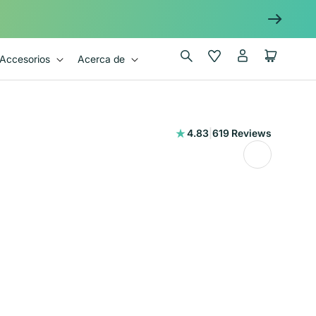
Iniciar
Wishlist
Carrito
Accesorios
Acerca de
sesión
619
4.83
|
619 Reviews
reseñas
totales