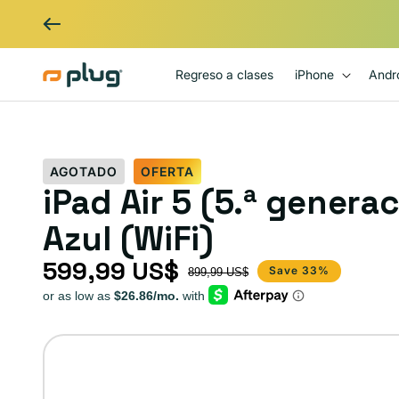
Ir al contenido
Regreso a clases
iPhone
Andr
AGOTADO
OFERTA
iPad Air 5 (5.ª genera
Azul (WiFi)
599,99 US$
Precio de oferta
Precio habitual
Save 33%
899,99 US$