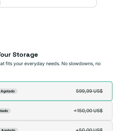
t
our Storage
that fits your everyday needs. No slowdowns, no
599,99 US$
Agotado
te
da
+150,00 US$
tado
te
da
ible
+50,00 US$
Agotado