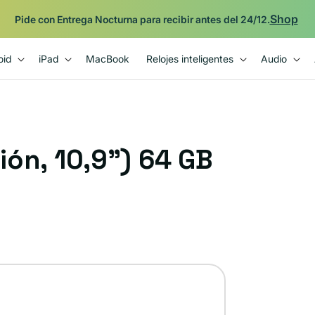
Shop
Pide con Entrega Nocturna para recibir antes del 24/12.
oid
iPad
MacBook
Relojes inteligentes
Audio
ción, 10,9") 64 GB