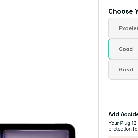
Choose Y
Condici
Excele
Varian
agota
o
Good
Varian
no
agota
dispon
o
Great
Varian
no
agota
dispon
o
no
dispon
Add Accid
Your Plug 12
protection fo