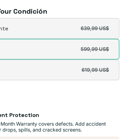
our Condición
ón
nte
639,99 US$
te
da
599,99 US$
te
da
ible
619,99 US$
te
da
ible
ible
ent Protection
-Month Warranty covers defects. Add accident
r drops, spills, and cracked screens.