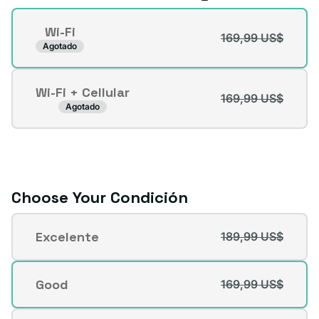
Connectivity
Wi-Fi
169,99 US$
Variante
Agotado
agotada
o
Wi-Fi + Cellular
no
169,99 US$
Variante
Agotado
disponible
agotada
o
no
disponible
Choose Your Condición
Condición
Excelente
189,99 US$
Variante
agotada
o
Good
169,99 US$
Variante
no
agotada
disponible