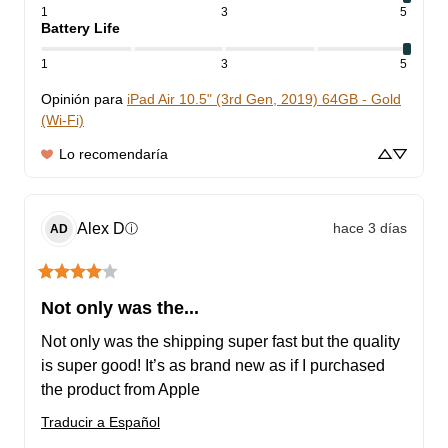
1
3
5
Battery Life
1
3
5
Opinión para
iPad Air 10.5" (3rd Gen, 2019) 64GB - Gold
(Wi-Fi)
Lo recomendaría
Alex
D
hace 3 días
ⓘ
AD
Not only was the...
Not only was the shipping super fast but the quality 
is super good! It’s as brand new as if I purchased 
the product from Apple
Traducir a Español