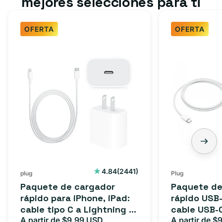
mejores selecciones para ti
OFERTA
OFERTA
2441
4.84
(2441)
plug
Plug
reseñas
Paquete de cargador
Paquete de
totales
rápido para iPhone, iPad:
rápido USB-
cable tipo C a Lightning (1
cable USB-
m) + adaptador tipo C
A partir de $9.99 USD
adaptador 
A partir de $
Precio
Precio
Precio