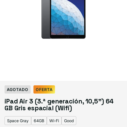
Select Color:
Space Gray
AGOTADO
OFERTA
Gold
Silver
Space Gray
Variante agotada o no disponible
iPad Air 3 (3.ª generación, 10,5") 64
GB Gris espacial (Wifi)
Space Gray
64GB
Wi-Fi
Good
Select Storage