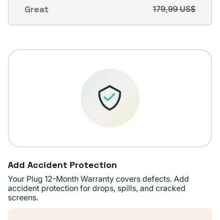
o
Great
179,99 US$
Variante
no
agotada
disponible
o
no
disponible
Add Accident Protection
Your Plug 12-Month Warranty covers defects. Add
accident protection for drops, spills, and cracked
screens.