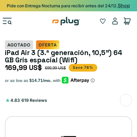
Ir al contenido
Shop
Pide con Entrega Nocturna para recibir antes del 24/12.
Iniciar
Wishlist
Carrito
sesión
AGOTADO
OFERTA
iPad Air 3 (3.ª generación, 10,5") 64
GB Gris espacial (Wifi)
169,99 US$
Precio de oferta
Precio habitual
Save 76%
699,99 US$
619
4.83
|
619 Reviews
reseñas
totales