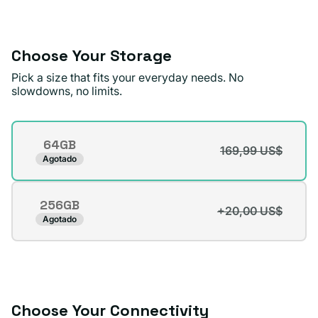
o
no
disponible
Choose Your Storage
Pick a size that fits your everyday needs. No
slowdowns, no limits.
Storage
64GB
169,99 US$
Variante
Agotado
agotada
o
256GB
no
+20,00 US$
Variante
Agotado
disponible
agotada
o
no
disponible
Choose Your Connectivity