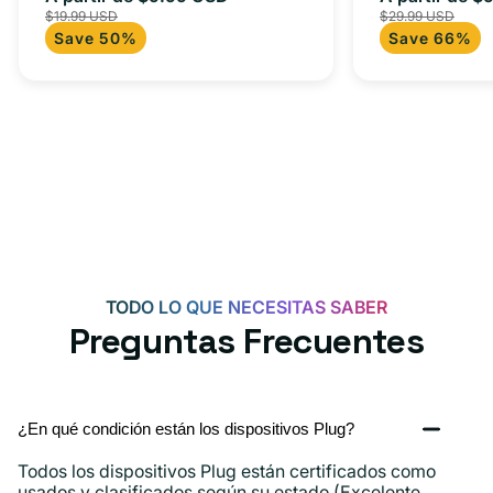
$19.99 USD
$29.99 USD
para Androi
de
habitual
de
Save 50%
Save 66%
oferta
iPad y más.
oferta
TODO LO QUE NECESITAS SABER
Preguntas Frecuentes
¿En qué condición están los dispositivos Plug?
Todos los dispositivos Plug están certificados como
usados ​​y clasificados según su estado (Excelente,