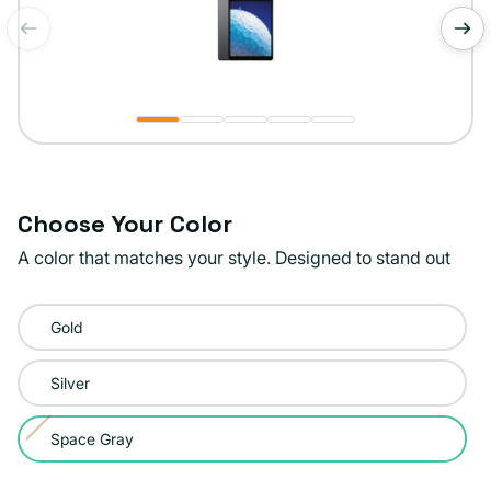
de
1
/
5
Choose Your Color
A color that matches your style. Designed to stand out
Color:
Gold
Space
Gray
Silver
Space Gray
Variante
agotada