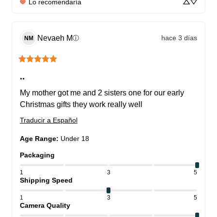
Lo recomendaría
Nevaeh
M
hace 3 días
ⓘ
NM
..
My mother got me and 2 sisters one for our early 
Christmas gifts they work really well
Traducir a Español
Age Range
:
Under 18
Packaging
1
3
5
Shipping Speed
1
3
5
Camera Quality