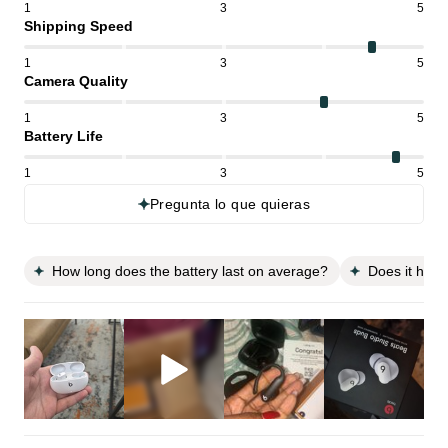
1
3
5
Shipping Speed
1
3
5
Camera Quality
1
3
5
Battery Life
1
3
5
Pregunta lo que quieras
How long does the battery last on average?
Does it have