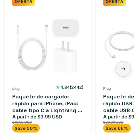
OFERTA
OFERTA
Paquete
Paquete
de
de
cargador
cargador
rápido
rápido
para
USB-
iPhone,
C
iPad:
de
cable
3
tipo
pies:
C
cable
2442
4.84
(2442)
plug
Plug
reseñas
a
USB-
Paquete de cargador
Paquete de
totales
Lightning
C
rápido para iPhone, iPad:
rápido USB-
cable tipo C a Lightning (1
cable USB-
(1
a
m) + adaptador tipo C
A partir de $9.99 USD
adaptador 
A partir de $
Precio
Precio
Precio
m)
USB-
$19.99 USD
$29.99 USD
para Androi
de
habitual
de
+
C
Save 50%
Save 66%
oferta
iPad y más.
oferta