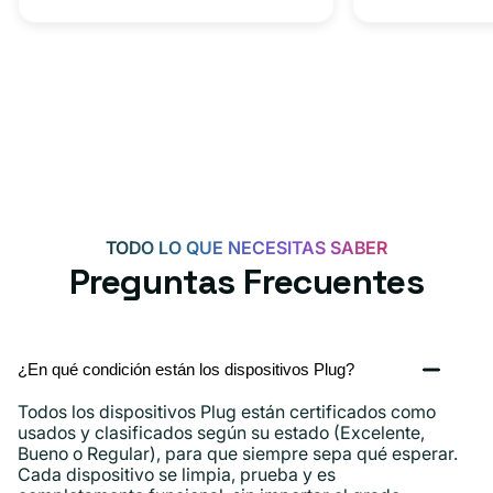
adaptador
+
tipo
adaptador
C
USB-
C
de
20
W
para
Android,
TODO LO QUE NECESITAS SABER
iPhone
Preguntas Frecuentes
15,
iPad
y
¿En qué condición están los dispositivos Plug?
más.
Todos los dispositivos Plug están certificados como
usados ​​y clasificados según su estado (Excelente,
Bueno o Regular), para que siempre sepa qué esperar.
Cada dispositivo se limpia, prueba y es