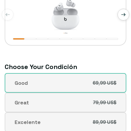
de
1
/
9
Choose Your Condición
Condición
Good
69,99 US$
Variante
agotada
o
Great
79,99 US$
Variante
no
agotada
disponible
o
Excelente
89,99 US$
Variante
no