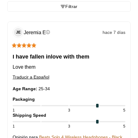
Filtrar
Jeremia
E
hace 7 días
ⓘ
JE
I have fallen inlove with them
Love them
Traducir a Español
Age Range
:
25-34
Packaging
1
3
5
Shipping Speed
1
3
5
Opinión para
Beats Solo 4 Wireless Headphones - Black