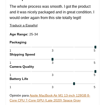
The whole process was smooth. I got the product 
and it was nicely packaged and in great condition. I 
would order again from this site totally legit!
Traducir a Español
Age Range
:
25-34
Packaging
1
3
5
Shipping Speed
1
3
5
Camera Quality
1
3
5
Battery Life
1
3
5
Opinión para
Apple MacBook Air M1 13-inch 128GB 8-
Core CPU 7-Core GPU (Late 2020) Space Gray