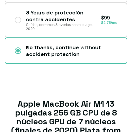
3 Years de protección
$99
contra accidentes
$2.75/mo
Caídas, derrames & averías hasta el ago.
2029
No thanks, continue without
accident protection
Apple MacBook Air M1 13
pulgadas 256 GB CPU de 8
núcleos GPU de 7 núcleos
(finales de 2020) Plata from