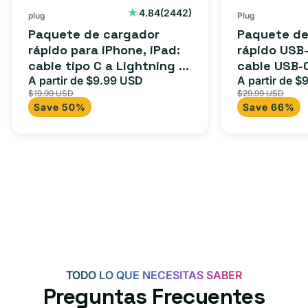
C
cable
2442
4.84
(2442)
plug
Plug
reseñas
a
USB-
Paquete de cargador
Paquete de
totales
Lightning
C
rápido para iPhone, iPad:
rápido USB-
cable tipo C a Lightning (1
cable USB-
(1
a
m) + adaptador tipo C
A partir de $9.99 USD
adaptador 
A partir de $
Precio
Precio
Precio
m)
USB-
$19.99 USD
$29.99 USD
para Androi
de
habitual
de
+
C
Save 50%
Save 66%
oferta
iPad y más.
oferta
adaptador
+
tipo
adaptador
C
USB-
C
de
20
W
para
Android,
TODO LO QUE NECESITAS SABER
iPhone
Preguntas Frecuentes
15,