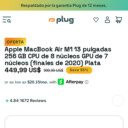
Ir al contenido
Respaldado por la garantía Plug de 12 meses.
Iniciar
Wishlist
Carrito
sesión
OFERTA
Apple MacBook Air M1 13 pulgadas
256 GB CPU de 8 núcleos GPU de 7
núcleos (finales de 2020) Plata
449,99 US$
Precio de oferta
Precio habitual
Save 55%
999,99 US$
1672
4.84
|
1672 Reviews
reseñas
totales