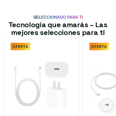
SELECCIONADO PARA TI
Tecnología que amarás – Las
mejores selecciones para ti
OFERTA
OFERTA
Paquete
Paquete
de
de
cargador
cargador
rápido
rápido
para
USB-
iPhone,
C
iPad:
de
cable
3
tipo
pies: