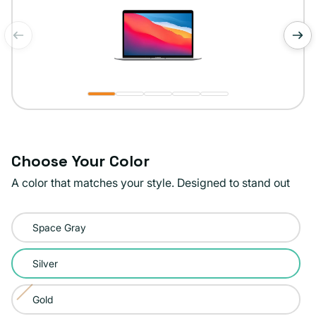
de
1
/
5
Choose Your Color
A color that matches your style. Designed to stand out
Color:
Space Gray
Silver
Silver
Gold
Variante