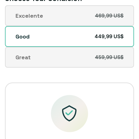
Condición
Excelente
469,99 US$
Variante
agotada
o
Good
449,99 US$
no
disponible
Great
459,99 US$
Variante
agotada
o
no
disponible