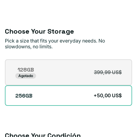
agotada
o
no
disponible
Choose Your Storage
Pick a size that fits your everyday needs. No
slowdowns, no limits.
Storage
128GB
399,99 US$
Variante
Agotado
agotada
o
256GB
+50,00 US$
no
disponible
Choose Your Condición