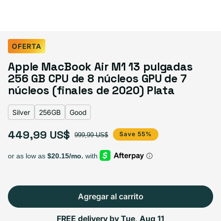
Select Color:
Silver
OFERTA
Space Gray
Silver
Gold
Variante agotada o no disponible
Apple MacBook Air M1 13 pulgadas
256 GB CPU de 8 núcleos GPU de 7
núcleos (finales de 2020) Plata
Select Storage
Silver
256GB
Good
128GB
449,99 US$
Agotado
256GB
Precio de oferta
Precio habitual
Save 55%
999,99 US$
Variante agotada o no disponible
399,99 US$
+50,00 US$
Agregar al carrito
Select Condición
FREE delivery by
Tue, Aug 11
Excelente
Good
Great