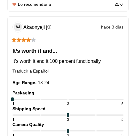
Lo recomendaría
Akaonyeji
j
hace 3 días
ⓘ
AJ
It’s worth it and...
It’s worth it and it 100 percent functionally
Traducir a Español
Age Range
:
18-24
Packaging
1
3
5
Shipping Speed
1
3
5
Camera Quality
1
3
5