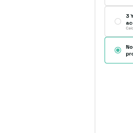
3 
ac
Caíd
No
pr