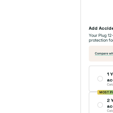
dispon
o
no
dispon
Add Accid
Your Plug 12
protection fo
Compare wha
1 
ac
Caíd
MOST P
2 
ac
Caíd