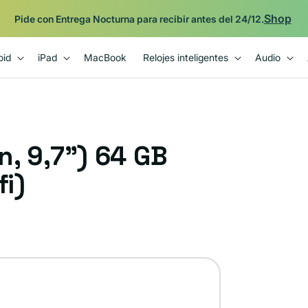
Shop
Pide con Entrega Nocturna para recibir antes del 24/12.
oid
iPad
MacBook
Relojes inteligentes
Audio
n, 9,7") 64 GB
fi)