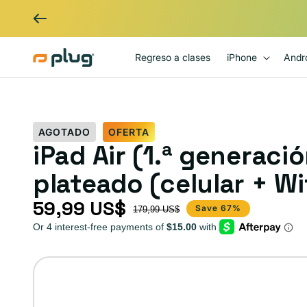
Ir al contenido
Regreso a clases
iPhone
Andr
AGOTADO
OFERTA
iPad Air (1.ª generació
plateado (celular + Wi
59,99 US$
Precio de oferta
Precio habitual
Save 67%
179,99 US$