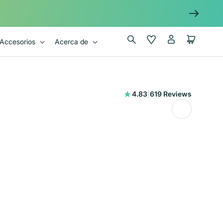
Iniciar
Wishlist
Carrito
Accesorios
Acerca de
sesión
619
4.83
|
619 Reviews
reseñas
totales