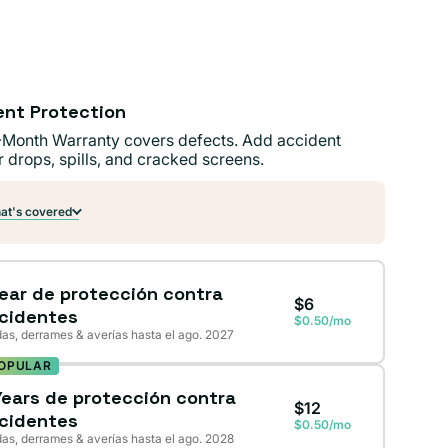
ible
ible
ent Protection
-Month Warranty covers defects. Add accident
r drops, spills, and cracked screens.
t's covered
Year de protección contra
$6
cidentes
$0.50/mo
as, derrames & averías hasta el ago. 2027
OPULAR
Years de protección contra
$12
cidentes
$0.50/mo
as, derrames & averías hasta el ago. 2028