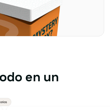
todo en un
orios